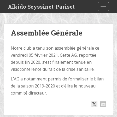
S
Aïkido Seyssinet-Pariset
TOGGLE
k
i
p
t
Assemblée Générale
o
m
a
Notre club a tenu son assemblée générale ce
i
vendredi 05 février 2021. Cette AG, reportée
n
depuis fin 2020, s’est finalement tenue en
c
o
visioconférence du fait de la crise sanitaire.
n
L’AG a notamment permis de formaliser le bilan
t
de la saison 2019-2020 et d’élire le nouveau
e
commité directeur.
n
t