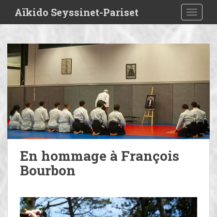
S
Aïkido Seyssinet-Pariset
TOGGLE
k
i
p
t
o
m
a
i
n
c
o
n
t
En hommage à François
e
Bourbon
n
t