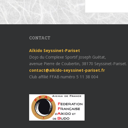
CONTACT
Aïkido Seyssinet-Pariset
Dojo du Complexe Sportif Joseph Guétat,
avenue Pierre de Coubertin, 38170 Seyssinet-Pariset.
contact@aikido-seyssinet-pariset.fr
Club affilié FFAB numéro 5 11 38 004