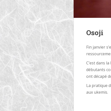
Osoji
Fin janvier s
ressourcemen
C’est dans l
débutants c
ont décapé do
La pratique de
aux ukemis.