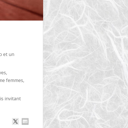
o et un
ves,
me femmes,
is invitant