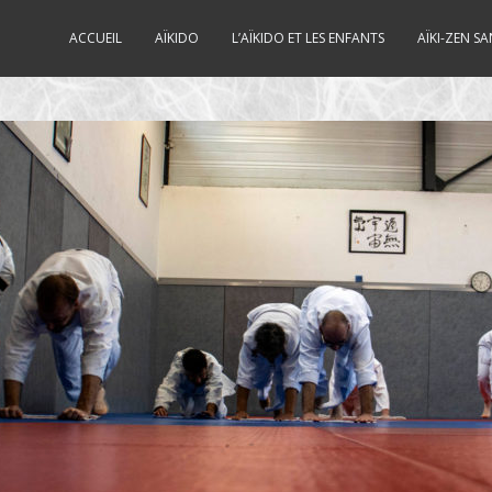
ACCUEIL
AÏKIDO
L’AÏKIDO ET LES ENFANTS
AÏKI-ZEN SA