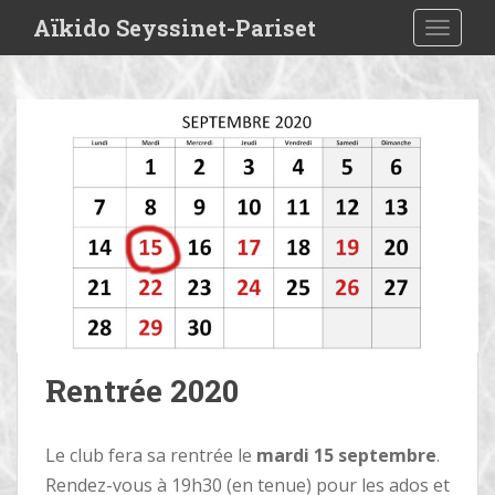
S
Aïkido Seyssinet-Pariset
TOGGLE
k
i
p
t
o
m
a
i
n
c
o
n
t
e
Rentrée 2020
n
t
Le club fera sa rentrée le
mardi 15 septembre
.
Rendez-vous à 19h30 (en tenue) pour les ados et