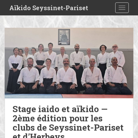
S
Aïkido Seyssinet-Pariset
TOGGLE
k
i
p
t
o
m
a
i
n
c
o
n
t
e
Stage iaido et aïkido —
n
2ème édition pour les
t
clubs de Seyssinet-Pariset
et d’Herbeys