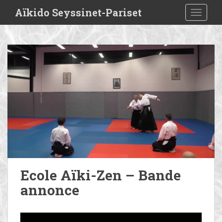
S
Aïkido Seyssinet-Pariset
TOGGLE
k
i
p
t
o
m
a
i
n
c
o
n
t
e
Ecole Aïki-Zen – Bande
n
annonce
t